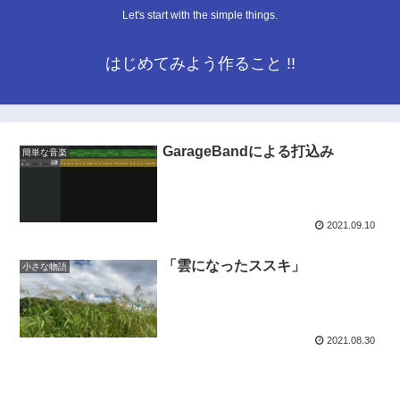
Let's start with the simple things.
はじめてみよう作ること !!
GarageBandによる打込み
簡単な音楽
2021.09.10
「雲になったススキ」
小さな物語
2021.08.30